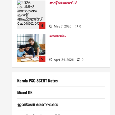
ചോദ്യോത്തരങ്ങള്‍
4
May 7, 2026
0
രസതന്ത്രം
കേരള പി എസ് സി കെമിസ്ട്രി
ചോദ്യങ്ങള്‍: സെറ്റ് 2 (Kerala
PSC Chemistry Questions Set 2)
5
April 24, 2026
0
Kerala PSC SCERT Notes
SCERT Physics: തിരഞ്ഞെടുത്ത
100 ചോദ്യങ്ങള്‍ പഠിക്കാം
July 15, 2026
0
1
Kerala PSC SCERT Notes
Kerala PSC SCERT Notes
ഇന്ത്യന്‍ ഭരണഘടന
Mixed GK
ഇന്ത്യന്‍ ഭരണഘടന SCERT
ചോദ്യങ്ങള്‍
ഇന്ത്യന്‍ ഭരണഘടന
2
June 10, 2026
0