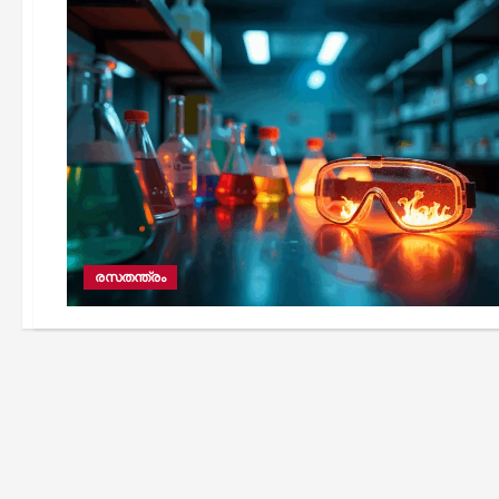
രസതന്ത്രം