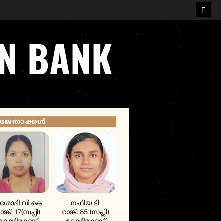
Mixe
GK
ON BANK