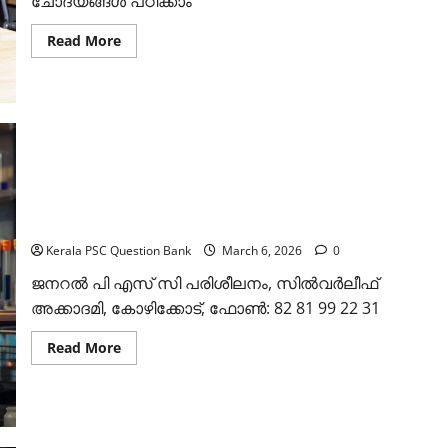
ചോദ്യങ്ങള്‍ പഠിക്കാം
Read
Read More
more
about
കേരള
പി
എസ്
സി
കെമിസ്ട്രി
ചോദ്യങ്ങള്‍:
സെറ്റ്
2
(Kerala
കേരള പി എസ് സി കെമിസ്ട്രി ചോദ്യങ്ങള്‍: സെറ്റ് 1
PSC
(Kerala PSC Chemistry Questions Set 1 )
Chemistry
Questions
Set
Kerala PSC Question Bank
March 6, 2026
0
2)
ജനറല്‍ പി എസ് സി പരിശീലനം, സില്‍വര്‍ലീഫ്
അക്കാദമി, കോഴിക്കോട്, ഫോണ്‍: 82 81 99 22 31
Read
Read More
more
about
കേരള
പി
എസ്
സി
കെമിസ്ട്രി