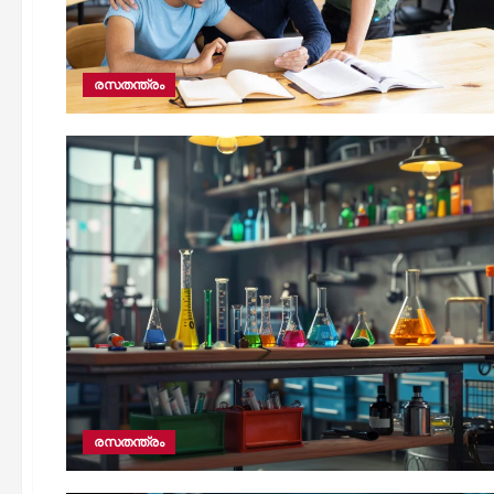
രസതന്ത്രം
രസതന്ത്രം