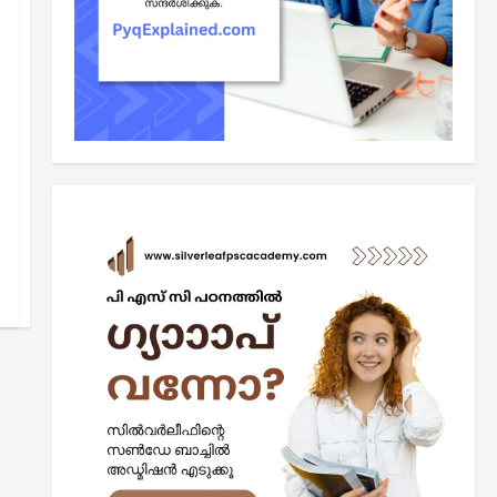
2
June 10, 2026
0
ജീവശാസ്ത്രവും പൊതുജനാരോഗ്യവും
രക്തപര്യയന വ്യവസ്ഥ:
ഇത്രയും പഠിച്ചാല്‍ എല്ലാ
പരീക്ഷയിലും 1 മാര്‍ക്കുറപ്പ്‌
3
June 4, 2026
0
കറന്റ് അഫയേഴ്‌സ്
2026 ഏപ്രില്‍ മാസത്തെ
കറന്റ് അഫയേഴ്‌സ്
ചോദ്യോത്തരങ്ങള്‍
4
May 7, 2026
0
രസതന്ത്രം
കേരള പി എസ് സി കെമിസ്ട്രി
ചോദ്യങ്ങള്‍: സെറ്റ് 2 (Kerala
PSC Chemistry Questions Set 2)
5
April 24, 2026
0