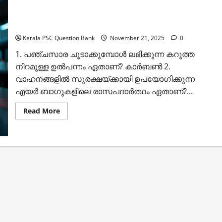
ചോദ്യങ്ങള്‍:
സെറ്റ്
1
വിഡ്ഡികളുടെ സ്വര്‍ണം എന്നറിയപ്പെടുന്നത് ഏതാണ്?
(Kerala
PSC
Kerala PSC Question Bank
November 21, 2025
0
Chemistry
Questions
1. പഞ്ചസാര ചൂടാക്കുമ്പോള്‍ ലഭിക്കുന്ന കറുത്ത
Set
1
നിറമുള്ള ഉല്‍പന്നം ഏതാണ്? കാര്‍ബണ്‍ 2.
)
വാഹനങ്ങളില്‍ സുരക്ഷയ്ക്കായി ഉപയോഗിക്കുന്ന
എയര്‍ ബാഗുകളിലെ രാസപദാര്‍ത്ഥം ഏതാണ്?...
Read
Read More
more
about
വിഡ്ഡികളുടെ
സ്വര്‍ണം
എന്നറിയപ്പെടുന്നത്
ഏതാണ്?