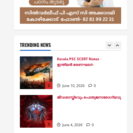
Kerala PSC SCERT Notes
SCERT Physics: തിരഞ്ഞെടുത്ത
100 ചോദ്യങ്ങള്‍ പഠിക്കാം
July 15, 2026
0
1
Kerala PSC SCERT Notes
TRENDING NEWS
ഇന്ത്യന്‍ ഭരണഘടന
ഇന്ത്യന്‍ ഭരണഘടന SCERT
ചോദ്യങ്ങള്‍
2
June 10, 2026
0
ജീവശാസ്ത്രവും പൊതുജനാരോഗ്യവും
രക്തപര്യയന വ്യവസ്ഥ:
ഇത്രയും പഠിച്ചാല്‍ എല്ലാ
പരീക്ഷയിലും 1 മാര്‍ക്കുറപ്പ്‌
3
June 4, 2026
0
കറന്റ് അഫയേഴ്‌സ്
2026 ഏപ്രില്‍ മാസത്തെ
കറന്റ് അഫയേഴ്‌സ്