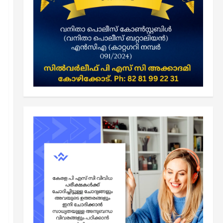
Kerala PSC SCERT Notes
ഇന്ത്യന്‍ ഭരണഘടന
ഇന്ത്യന്‍ ഭരണഘടന SCERT
ചോദ്യങ്ങള്‍
2
June 10, 2026
0
ജീവശാസ്ത്രവും പൊതുജനാരോഗ്യവും