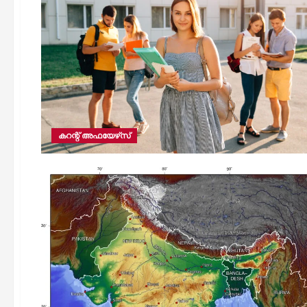
കറന്റ് അഫയേഴ്‌സ്