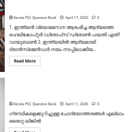
ചോദ്യങ്ങള്‍:
മാര്‍ച്ച് മാസത്തിലെ കറന്റ് അഫയേഴ്‌സ് മുഴുവനും
സെറ്റ്
പഠിക്കാം
2
(Kerala
PSC
Kerala PSC Question Bank
April 17, 2026
0
Chemistry
Questions
1. ഇന്ത്യന്‍ വ്യോമസേന ആരംഭിച്ച ആദ്യത്തെ
Set
2)
ഹെലികോപ്റ്റര്‍ ഡ്രോപ്‌സ് ഡ്രോണ്‍ പദ്ധതി ഏത്?
വായുബാണ്‍ 2. ഇന്ത്യയില്‍ ആദ്യമായി
ട്രാന്‍സ്‌ജെന്‍ഡര്‍ നയം നടപ്പിലാക്കിയ...
Read
Read More
more
about
മാര്‍ച്ച്
മാസത്തിലെ
കറന്റ്
അഫയേഴ്‌സ്
ഗ്രന്ഥികള്‍: കേരള പി എസ് സി പരീക്ഷാ ചോദ്യങ്ങളും
മുഴുവനും
പഠിക്കാം
ഉത്തരങ്ങളും
Kerala PSC Question Bank
April 11, 2026
0
ഗ്രന്ഥികളെക്കുറിച്ചുള്ള ചോദ്യോത്തരങ്ങള്‍ എല്ലാം
ഒരൊറ്റ ലിങ്കില്‍