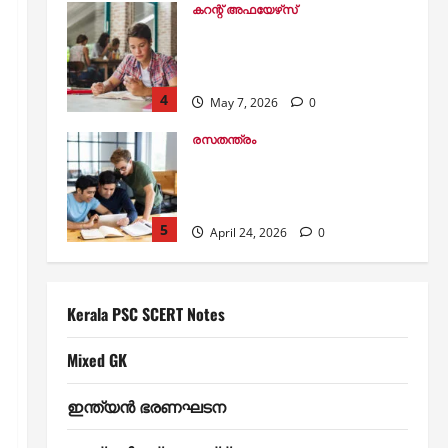
രസതന്ത്രം
കേരള പി എസ് സി കെമിസ്ട്രി
ചോദ്യങ്ങള്‍: സെറ്റ് 2 (Kerala
PSC Chemistry Questions Set 2)
5
April 24, 2026
0
Kerala PSC SCERT Notes
SCERT Physics: തിരഞ്ഞെടുത്ത
100 ചോദ്യങ്ങള്‍ പഠിക്കാം
July 15, 2026
0
1
Kerala PSC SCERT Notes
ഇന്ത്യന്‍ ഭരണഘടന
ഇന്ത്യന്‍ ഭരണഘടന SCERT
Kerala PSC SCERT Notes
ചോദ്യങ്ങള്‍
Mixed GK
2
June 10, 2026
0
ജീവശാസ്ത്രവും പൊതുജനാരോഗ്യവും
ഇന്ത്യന്‍ ഭരണഘടന
രക്തപര്യയന വ്യവസ്ഥ:
ഇത്രയും പഠിച്ചാല്‍ എല്ലാ