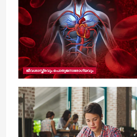
ജീവശാസ്ത്രവും പൊതുജനാരോഗ്യവും