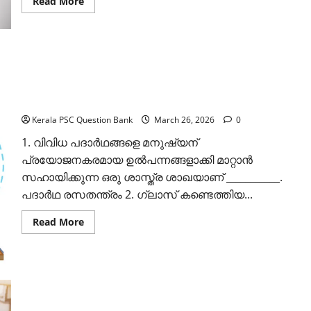
Read
Read More
more
about
ഗ്രന്ഥികള്‍:
കേരള
പി
എസ്
സി
പരീക്ഷാ
എട്ടാം ക്ലാസ്: സയന്‍സ്: അധ്യായം 15:
ചോദ്യങ്ങളും
ഉത്തരങ്ങളും
പദാര്‍ഥങ്ങളുടെ രസതന്ത്രം
Kerala PSC Question Bank
March 26, 2026
0
1. വിവിധ പദാര്‍ഥങ്ങളെ മനുഷ്യന്
പ്രയോജനകരമായ ഉല്‍പന്നങ്ങളാക്കി മാറ്റാന്‍
സഹായിക്കുന്ന ഒരു ശാസ്ത്ര ശാഖയാണ് ___________.
പദാര്‍ഥ രസതന്ത്രം 2. ഗ്ലാസ് കണ്ടെത്തിയ...
Read
Read More
more
about
എട്ടാം
ക്ലാസ്:
സയന്‍സ്:
അധ്യായം
15:
പദാര്‍ഥങ്ങളുടെ
രസതന്ത്രം