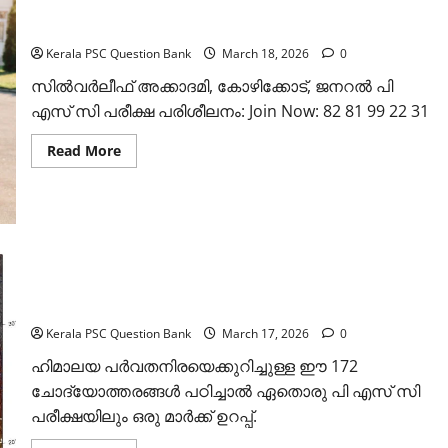
Weekly Current Affairs: March, 2026
Kerala PSC Question Bank
March 18, 2026
0
സില്‍വര്‍ലീഫ് അക്കാദമി, കോഴിക്കോട്, ജനറല്‍ പി
എസ് സി പരീക്ഷ പരിശീലനം: Join Now: 82 81 99 22 31
Read
Read More
more
about
Weekly
Current
Affairs:
March,
2026
ക്ലാസ് 9: സോഷ്യല്‍ സയന്‍സ് പാര്‍ട്ട് 2:
ലോകത്തിന്റെ നെറുകയില്‍
Kerala PSC Question Bank
March 17, 2026
0
ഹിമാലയ പര്‍വതനിരയെക്കുറിച്ചുള്ള ഈ 172
ചോദ്യോത്തരങ്ങള്‍ പഠിച്ചാല്‍ ഏതൊരു പി എസ് സി
പരീക്ഷയിലും ഒരു മാര്‍ക്ക് ഉറപ്പ്.