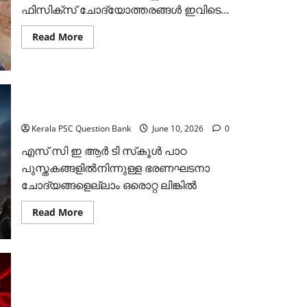
ഫിസിക്‌സ് ചോദ്യോത്തരങ്ങള്‍ ഇവിടെ...
Read
Read More
more
about
SCERT
Physics:
തിരഞ്ഞെടുത്ത
100
ചോദ്യങ്ങള്‍
ഇന്ത്യന്‍ ഭരണഘടന SCERT ചോദ്യങ്ങള്‍
പഠിക്കാം
Kerala PSC Question Bank
June 10, 2026
0
എസ് സി ഇ ആര്‍ ടി സ്‌കൂള്‍ പാഠ
പുസ്തകങ്ങളില്‍നിന്നുള്ള ഭരണഘടനാ
ചോദ്യങ്ങളെല്ലാം ഒരൊറ്റ ലിങ്കില്‍
Read
Read More
more
about
ഇന്ത്യന്‍
ഭരണഘടന
SCERT
ചോദ്യങ്ങള്‍
രക്തപര്യയന വ്യവസ്ഥ: ഇത്രയും പഠിച്ചാല്‍ എല്ലാ