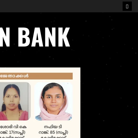
Mixe
GK
ON BANK