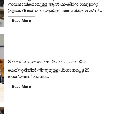
സ്വാഭാവികമായുള്ള ആല്‍ഫാ-കീറ്റോ ഗ്ലൂട്ടറേറ്റ്
(എകെജി) രാസസംയുക്തം അല്‍സ്‌ഹൈമേഴ്‌സ്...
Read
Read More
more
about
2026
ഏപ്രില്‍
മാസത്തെ
കറന്റ്
അഫയേഴ്‌സ്
ചോദ്യോത്തരങ്ങള്‍
കേരള പി എസ് സി കെമിസ്ട്രി ചോദ്യങ്ങള്‍: സെറ്റ് 2
(Kerala PSC Chemistry Questions Set 2)
Kerala PSC Question Bank
April 24, 2026
0
കെമിസ്ട്രിയില്‍ നിന്നുമുള്ള പ്രധാനപ്പെട്ട 25
ചോദ്യങ്ങള്‍ പഠിക്കാം
Read
Read More
more
about
കേരള
പി
എസ്
സി
കെമിസ്ട്രി