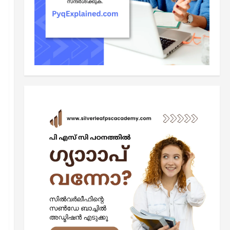
രക്തപര്യയന വ്യവസ്ഥ:
ഇത്രയും പഠിച്ചാല്‍ എല്ലാ
പരീക്ഷയിലും 1 മാര്‍ക്കുറപ്പ്‌
3
June 4, 2026
0
കറന്റ് അഫയേഴ്‌സ്
2026 ഏപ്രില്‍ മാസത്തെ
കറന്റ് അഫയേഴ്‌സ്
ചോദ്യോത്തരങ്ങള്‍
4
May 7, 2026
0
രസതന്ത്രം
കേരള പി എസ് സി കെമിസ്ട്രി
ചോദ്യങ്ങള്‍: സെറ്റ് 2 (Kerala
PSC Chemistry Questions Set 2)
5
April 24, 2026
0
Kerala PSC SCERT Notes
SCERT Physics: തിരഞ്ഞെടുത്ത
100 ചോദ്യങ്ങള്‍ പഠിക്കാം