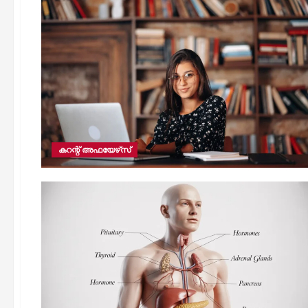
കറന്റ് അഫയേഴ്‌സ്