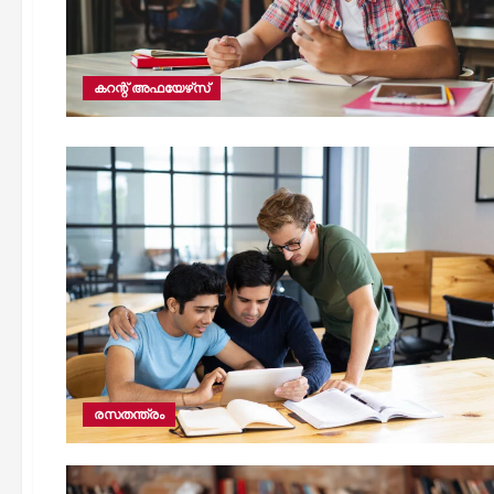
കറന്റ് അഫയേഴ്‌സ്
രസതന്ത്രം