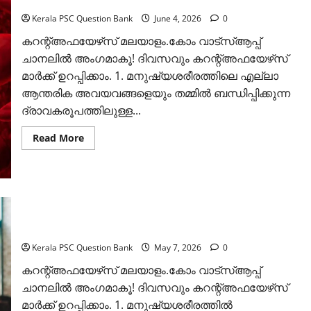
പരീക്ഷയിലും 1 മാര്‍ക്കുറപ്പ്‌
Kerala PSC Question Bank
June 4, 2026
0
കറന്റ്അഫയേഴ്‌സ് മലയാളം.കോം വാട്‌സ്ആപ്പ്
ചാനലില്‍ അംഗമാകൂ! ദിവസവും കറന്റ്അഫയേഴ്‌സ്
മാര്‍ക്ക് ഉറപ്പിക്കാം. 1. മനുഷ്യശരീരത്തിലെ എല്ലാ
ആന്തരിക അവയവങ്ങളെയും തമ്മില്‍ ബന്ധിപ്പിക്കുന്ന
ദ്രാവകരൂപത്തിലുള്ള...
Read
Read More
more
about
രക്തപര്യയന
വ്യവസ്ഥ:
ഇത്രയും
പഠിച്ചാല്‍
എല്ലാ
2026 ഏപ്രില്‍ മാസത്തെ കറന്റ് അഫയേഴ്‌സ്
പരീക്ഷയിലും
1
ചോദ്യോത്തരങ്ങള്‍
മാര്‍ക്കുറപ്പ്‌
Kerala PSC Question Bank
May 7, 2026
0
കറന്റ്അഫയേഴ്‌സ് മലയാളം.കോം വാട്‌സ്ആപ്പ്
ചാനലില്‍ അംഗമാകൂ! ദിവസവും കറന്റ്അഫയേഴ്‌സ്
മാര്‍ക്ക് ഉറപ്പിക്കാം. 1. മനുഷ്യശരീരത്തില്‍